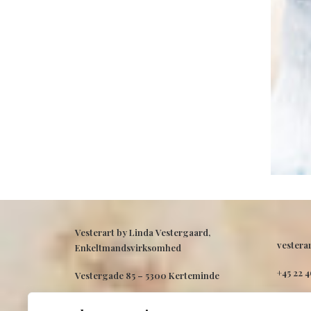
Vesterart by Linda Vestergaard,
vestera
Enkeltmandsvirksomhed
+45 22 
Vestergade 85 –
5300 Kerteminde
CVR: 41848669