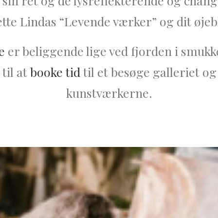
 sin ret og de lysreflekterende og chan
te Lindas “Levende værker” og dit øjeb
e
er
beliggende lige ved fjorden i smuk
til at
booke tid
til et besøge galleriet o
kunstværkerne.