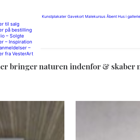
Kunstplakater
Gavekort
Malekursus
Åbent Hus i gallerie
r til salg
er på bestilling
lio – Solgte
er – Inspiration
anmeldelser –
er fra VesterArt
der bringer naturen indenfor & skaber 