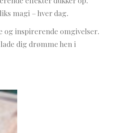
gerende effekter dukker op.
liks magi – hver dag.
ke og inspirerende omgivelser.
g lade dig drømme hen i