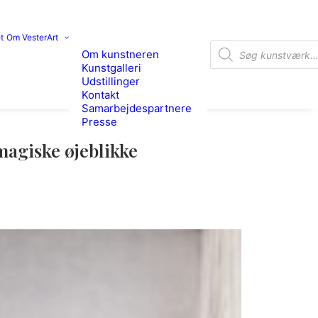
t
Om VesterArt
Products search
Om kunstneren
Kunstgalleri
Udstillinger
Kontakt
Samarbejdespartnere
Presse
magiske øjeblikke