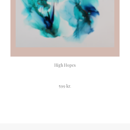
TILFØJ TIL KURV
High Hopes
599
kr.