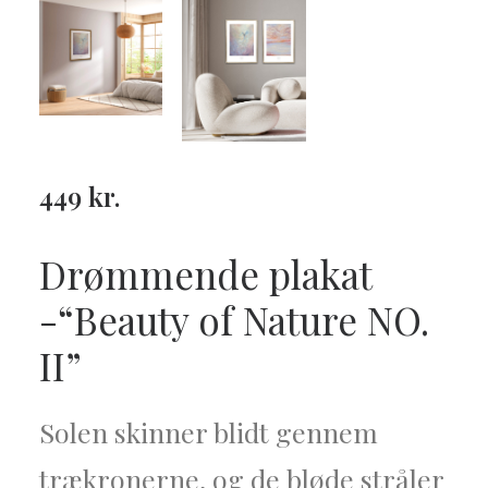
449
kr.
Drømmende plakat
-“Beauty of Nature NO.
II”
Solen skinner blidt gennem
trækronerne, og de bløde stråler