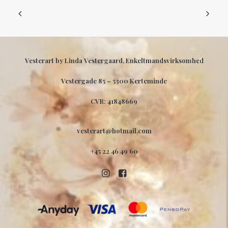
Vesterart by Linda Vestergaard, Enkeltmandsvirksomhed
Vestergade 85 –
5300 Kerteminde
CVR: 41848669
vesterart@hotmail.com
+45 22 46 49 60