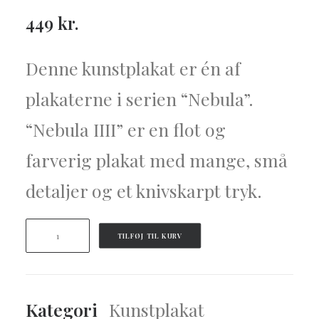
449
kr.
Denne kunstplakat er én af
plakaterne i serien “Nebula”.
“Nebula IIII” er en flot og
farverig plakat med mange, små
detaljer og et knivskarpt tryk.
Nebula
TILFØJ TIL KURV
Part
IIII
antal
Kategori
Kunstplakat