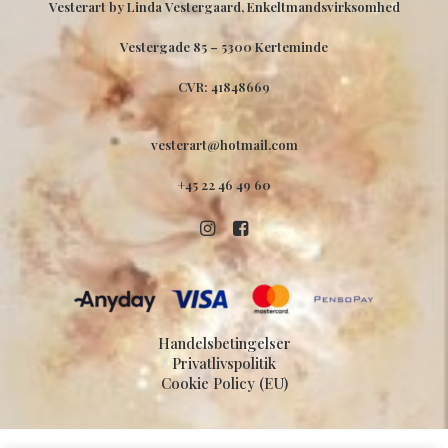
Vesterart by Linda Vestergaard, Enkeltmandsvirksomhed
Vestergade 85 –
5300 Kerteminde
CVR: 41848669
vesterart@hotmail.com
+45 22 46 49 60
Handelsbetingelser
Privatlivspolitik
Cookie Policy (EU)