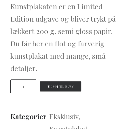
Kunstplakaten er en Limited
Edition udgave
og bliver trykt på
lækkert 200 g. semi gloss papir.
D
u får her en flot og farverig
kunstplakat med mange, små
detaljer.
Plakat
TILFØJ TIL KURV
70x100
-
Kunstplakaten
"Nebula
Kategorier
Eksklusiv
,
Part
Kunstplakat
,
II"