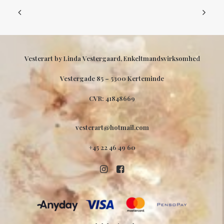
Vesterart by Linda Vestergaard, Enkeltmandsvirksomhed
Vestergade 85 –
5300 Kerteminde
CVR: 41848669
vesterart@hotmail.com
+45 22 46 49 60