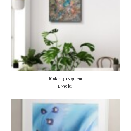
LÆS MERE
Maleri 50 x 50 cm
1.999
kr.