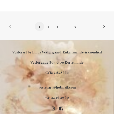
1
2
3
…
5
Vesterart by Linda Vestergaard, Enkeltmandsvirksomhed
Vestergade 85 –
5300 Kerteminde
CVR: 41848669
vesterart@hotmail.com
+45 22 46 49 60