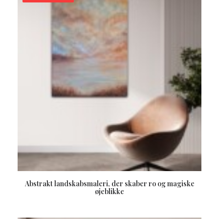
LÆS MERE
Abstrakt landskabsmaleri, der skaber ro og magiske
øjeblikke