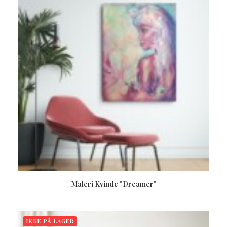
LÆS MERE
Maleri Kvinde "Dreamer"
IKKE PÅ LAGER