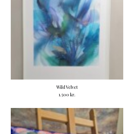
TILFØJ TIL KURV
Wild Velvet
1.500
kr.