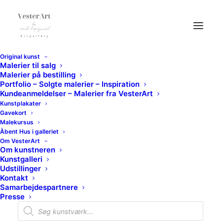
Original kunst
Malerier til salg
Malerier på bestilling
Portfolio – Solgte malerier – Inspiration
Kundeanmeldelser – Malerier fra VesterArt
Kunstplakater
Gavekort
Malekursus
Åbent Hus i galleriet
Om VesterArt
Om kunstneren
Mixed Media
Kunstgalleri
Udstillinger
Kontakt
Samarbejdespartnere
Presse
Products
search