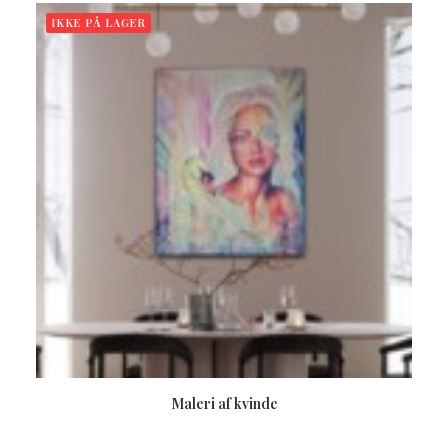
IKKE PÅ LAGER
LÆS MERE
Maleri af kvinde