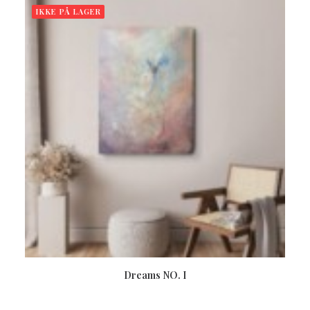
IKKE PÅ LAGER
LÆS MERE
Dreams NO. I