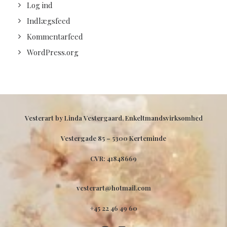
Log ind
Indlægsfeed
Kommentarfeed
WordPress.org
Vesterart by Linda Vestergaard, Enkeltmandsvirksomhed
Vestergade 85 –
5300 Kerteminde
CVR: 41848669
vesterart@hotmail.com
+45 22 46 49 60