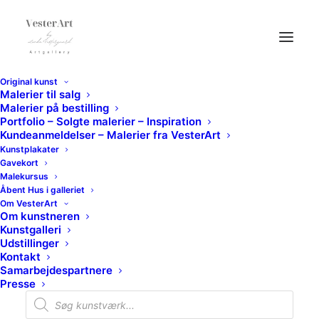
Original kunst
Malerier til salg
Malerier på bestilling
Portfolio – Solgte malerier – Inspiration
Kundeanmeldelser – Malerier fra VesterArt
Kunstplakater
Gavekort
Malekursus
Åbent Hus i galleriet
Om VesterArt
Om kunstneren
Month: maj 2016
Kunstgalleri
Udstillinger
Kontakt
Samarbejdespartnere
Presse
Products
search