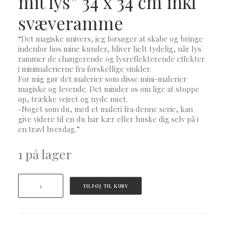
mit lys” 34 x 34 cm inkl
svæveramme
“Det magiske univers, jeg forsøger at skabe og bringe
indenfor hos mine kunder, bliver helt tydelig, når lys
rammer de changerende og lysreflekterende effekter
i minimalerierne fra forskellige vinkler.
For mig gør det malerier som disse mini-malerier
magiske og levende. Det minder os om lige at stoppe
op, trække vejret og nyde nuet.
-Noget som du, med et maleri fra denne serie, kan
give videre til en du har kær eller huske dig selv på i
en travl hverdag.”
1 på lager
Maleri
TILFØJ TIL KURV
i
gave
antal