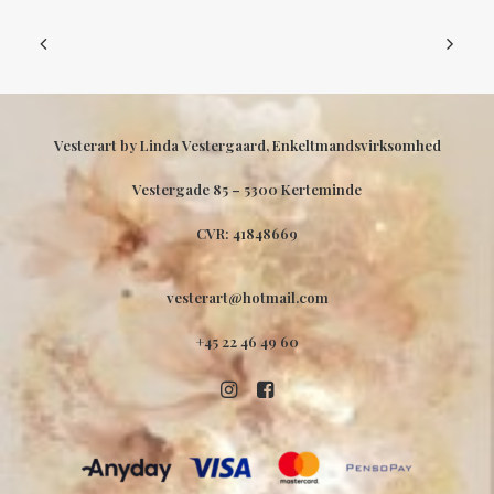
Vesterart by Linda Vestergaard, Enkeltmandsvirksomhed
Vestergade 85 –
5300 Kerteminde
CVR: 41848669
vesterart@hotmail.com
+45 22 46 49 60