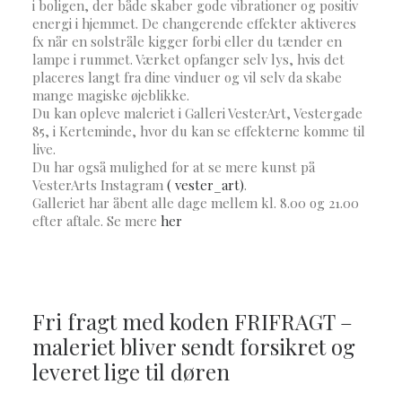
i boligen, der både skaber gode vibrationer og positiv
energi i hjemmet. De changerende effekter aktiveres
fx når en solstråle kigger forbi eller du tænder en
lampe i rummet. Værket opfanger selv lys, hvis det
placeres langt fra dine vinduer og vil selv da skabe
mange magiske øjeblikke.
Du kan opleve maleriet i Galleri VesterArt, Vestergade
85, i Kerteminde, hvor du kan se effekterne komme til
live.
D
u har også mulighed for at se mere kunst på
VesterArts Instagram
( vester_art)
.
Galleriet har åbent alle dage mellem kl. 8.00 og 21.00
efter aftale. Se mere
her
Fri fragt med koden FRIFRAGT –
maleriet bliver sendt forsikret og
leveret lige til døren