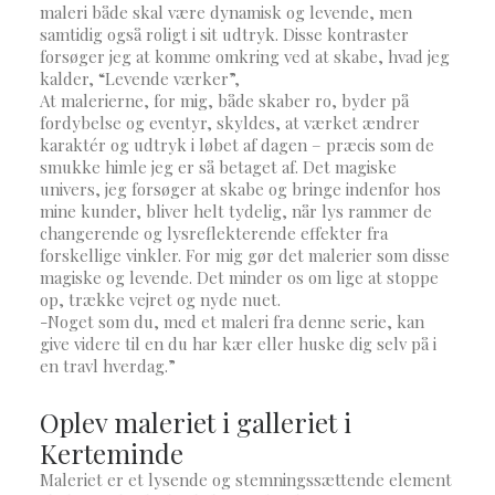
maleri både skal være dynamisk og levende, men
samtidig også roligt i sit udtryk. Disse kontraster
forsøger jeg at komme omkring ved at skabe, hvad jeg
kalder, “Levende værker”,
At malerierne, for mig, både skaber ro, byder på
fordybelse og eventyr, skyldes, at værket ændrer
karaktér og udtryk i løbet af dagen – præcis som de
smukke himle jeg er så betaget af. Det magiske
univers, jeg forsøger at skabe og bringe indenfor hos
mine kunder, bliver helt tydelig, når lys rammer de
changerende og lysreflekterende effekter fra
forskellige vinkler. For mig gør det malerier som disse
magiske og levende. Det minder os om lige at stoppe
op, trække vejret og nyde nuet.
-Noget som du, med et maleri fra denne serie, kan
give videre til en du har kær eller huske dig selv på i
en travl hverdag.”
Oplev maleriet i galleriet i
Kerteminde
Maleriet er et lysende og stemningssættende element