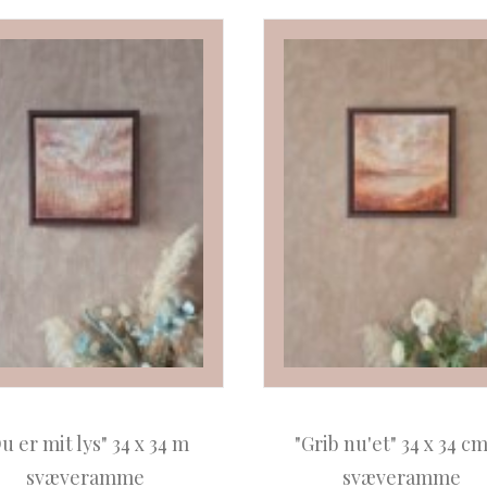
u er mit lys" 34 x 34 m
"Grib nu'et" 34 x 34 c
svæveramme
svæveramme