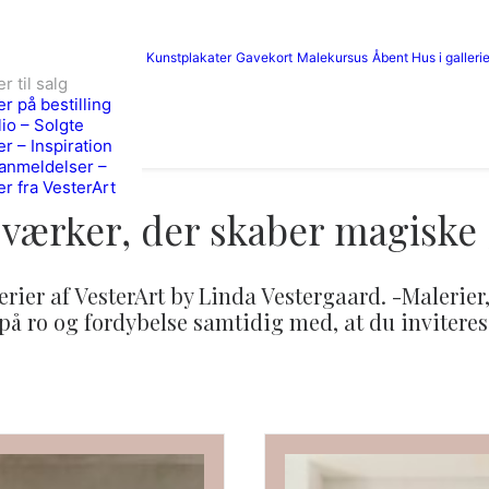
Kunstplakater
Gavekort
Malekursus
Åbent Hus i gallerie
r til salg
er på bestilling
lio – Solgte
er – Inspiration
anmeldelser –
er fra VesterArt
værker, der skaber magiske 
rier af VesterArt by Linda Vestergaard. -Malerier,
 på ro og fordybelse samtidig med, at du invitere