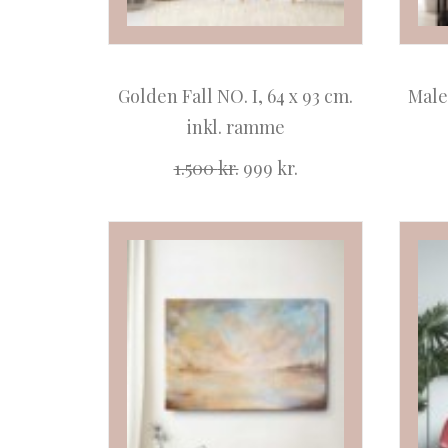
Golden Fall NO. I, 64 x 93 cm.
Male
inkl. ramme
Den
Den
1.500
kr.
999
kr.
oprindelige
aktuelle
pris
pris
var:
er:
1.500 kr..
999 kr..