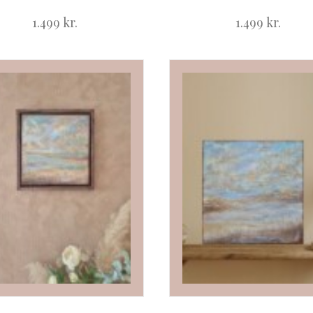
1.499
kr.
1.499
kr.