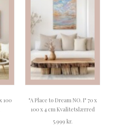
x 100
"A Place to Dream NO. I" 70 x
d
100 x 4 cm Kvalitetslærred
5.999
kr.