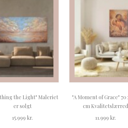
thing the Light" Maleriet
"A Moment of Grace" 70 
er solgt
cm Kvalitetslærre
15.999
kr.
11.999
kr.