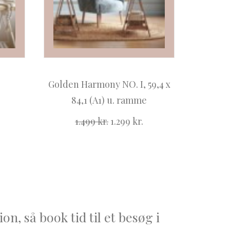
Golden Harmony NO. I, 59,4 x
84,1 (A1) u. ramme
Den
Den
1.499
kr.
1.299
kr.
oprindelige
aktuelle
pris
pris
var:
er:
1.499 kr..
1.299 kr..
on, så book tid til et besøg i