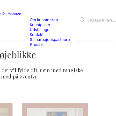
t
Om VesterArt
Products search
Om kunstneren
Kunstgalleri
Udstillinger
Kontakt
Samarbejdespartnere
Presse
øjeblikke
 der vil fylde dit hjem med magiske
s med på eventyr