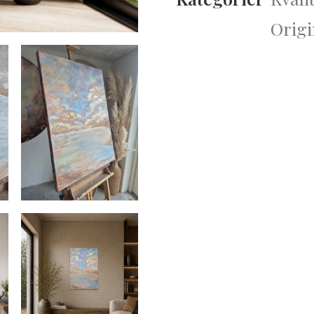
II
Origi
–
Originalt
maleri
70x100
cm
|
Vesterart
antal