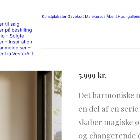
Kunstplakater
Gavekort
Malekursus
Åbent Hus i gallerie
r til salg
er på bestilling
lio – Solgte
er – Inspiration
anmeldelser –
er fra VesterArt
5.999
kr.
Det harmoniske o
en del af en ser
skaber magiske ø
og changerende d