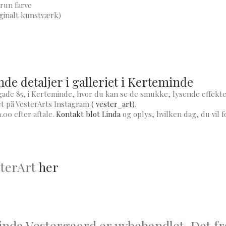
brun farve
iginalt kunstværk)
nde detaljer i galleriet i Kerteminde
rgade 85, i Kerteminde, hvor du kan se de smukke, lysende effekte
iet på VesterArts Instagram
( vester_art)
.
.00 efter aftale.
Kontakt blot Linda
og oplys, hvilken dag, du vil fo
sterArt
her
inda Vestergaard er uvbehandlet. Det fr