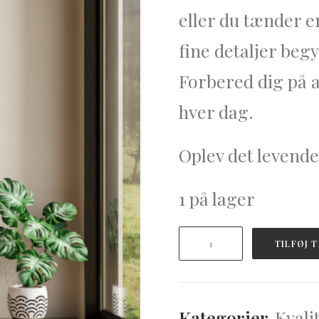
eller du tænder 
fine detaljer beg
Forbered dig på a
hver dag.
Oplev det levende
1 på lager
A
TILFØJ T
Place
to
Dream
NO.
Kategorier
Kvali