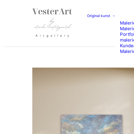
Original kunst
Malerie
Maleri
Portfo
maleri
Kunde
Maleri