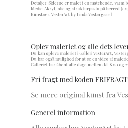
​Detaljer: Siderne er malet i en matchende, varm 
​Medie: Akryl, olie og strukturpasta på lærred (or
​Kunstner: VesterArt by Linda Vestergaard
Oplev maleriet og alle dets leve
Du kan opleve maleriet i Galleri VesterArt, Veste
Du har også mulighed for at se en video af maler
Galleriet har åbent alle dage mellem kl. 8.00 og 21
Fri fragt med koden FRIFRAGT
Se mere original kunst fra Ve
Generel information
Alle værker hos VesterArt by L