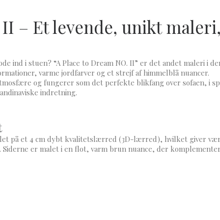
II – Et levende, unikt maler
e ind i stuen? “A Place to Dream NO. II” er det andet maleri i d
ormationer, varme jordfarver og et strejf af himmelblå nuancer.
mosfære og fungerer som det perfekte blikfang over sofaen, i sp
kandinaviske indretning.
t
alet på et 4 cm dybt kvalitetslærred (3D-lærred), hvilket giver væ
 Siderne er malet i en flot, varm brun nuance, der komplementer