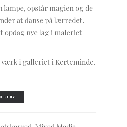
en lampe, opstår magien og de
ynder at danse på lærredet.
t opdag nye lag i maleriet
 værk i galleriet i Kerteminde.
IL KURV
tetslærred
,
Mixed Media
,