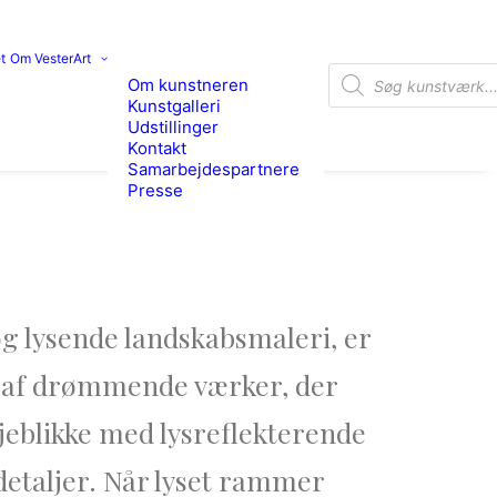
t
Om VesterArt
Products search
Om kunstneren
Kunstgalleri
Udstillinger
Kontakt
Samarbejdespartnere
Presse
g lysende landskabsmaleri, er
ie af drømmende værker, der
jeblikke med lysreflekterende
etaljer. Når lyset rammer