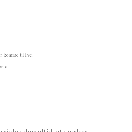
r komme til live.
rbi.
arådes dog altid, at værker