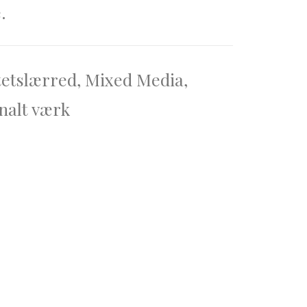
.
tetslærred
,
Mixed Media
,
nalt værk