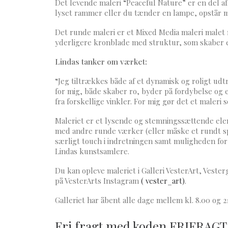
Det levende maleri “Peaceful Nature” er en del 
lyset rammer eller du tænder en lampe, opstår ma
Det runde maleri er et Mixed Media maleri malet m
yderligere kronblade med struktur, som skaber e
Lindas tanker om værket:
“Jeg tiltrækkes både af et dynamisk og roligt udt
for mig, både skaber ro, byder på fordybelse og 
fra forskellige vinkler. For mig gør det et maler
Maleriet er et lysende og stemningssættende elem
med andre runde værker (eller måske et rundt sp
særligt touch i indretningen samt muligheden fo
Lindas kunstsamlere.
Du kan opleve maleriet i Galleri VesterArt, Vester
på VesterArts Instagram
( vester_art)
.
Galleriet har åbent alle dage mellem kl. 8.00 og 21
Fri fragt med koden FRIFRAGT