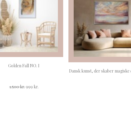
TILFØJ TIL KURV
Golden Fall NO. I
LÆS MERE
Dansk kunst, der skaber magiske 
Den
Den
1.500
kr.
999
kr.
oprindelige
aktuelle
pris
pris
var:
er:
1.500 kr..
999 kr..