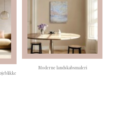
LÆS MERE
Moderne landskabsmaleri
øjeblikke
Mal