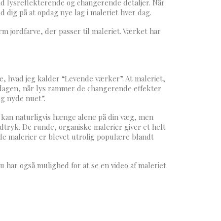
ed lysreflekterende og changerende detaljer. Når
 dig på at opdag nye lag i maleriet hver dag.
m jordfarve, der passer til maleriet. Værket har
e, hvad jeg kalder “Levende værker”. At maleriet,
f dagen, når lys rammer de changerende effekter
og nyde nuet”.
t kan naturligvis hænge alene på din væg, men
ryk. De runde, organiske malerier giver et helt
e malerier er blevet utrolig populære blandt
u har også mulighed for at se en video af maleriet