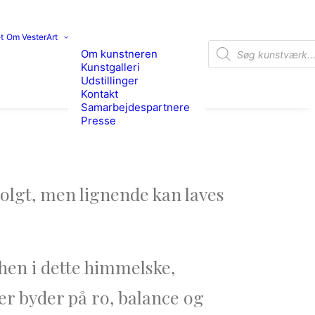
t
Om VesterArt
Products search
Om kunstneren
Kunstgalleri
Udstillinger
Kontakt
Samarbejdespartnere
Presse
olgt, men lignende kan laves
en i dette himmelske,
er byder på ro, balance og