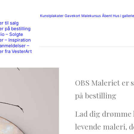
Kunstplakater
Gavekort
Malekursus
Åbent Hus i gallerie
r til salg
er på bestilling
lio – Solgte
er – Inspiration
anmeldelser –
er fra VesterArt
OBS Maleriet er s
på bestilling
Lad dig drømme h
levende maleri, d