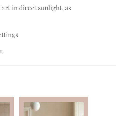
art in direct sunlight, as
ettings
n