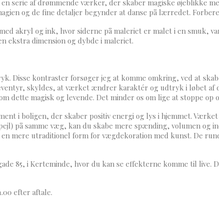
af en serie af drømmende værker, der skaber magiske øjeblikke m
gien og de fine detaljer begynder at danse på lærredet. Forbered
ed akryl og ink, hvor siderne på maleriet er malet i en smuk, var
n ekstra dimension og dybde i maleriet.
ryk. Disse kontraster forsøger jeg at komme omkring, ved at skab
eventyr, skyldes, at værket ændrer karaktér og udtryk i løbet a
i som dette magisk og levende. Det minder os om lige at stoppe op 
ent i boligen, der skaber positiv energi og lys i hjemmet. Værke
ejl) på samme væg, kan du skabe mere spænding, volumen og indt
r en mere utraditionel form for vægdekoration med kunst. De rund
gade 85, i Kerteminde, hvor du kan se effekterne komme til live. D
.00 efter aftale.