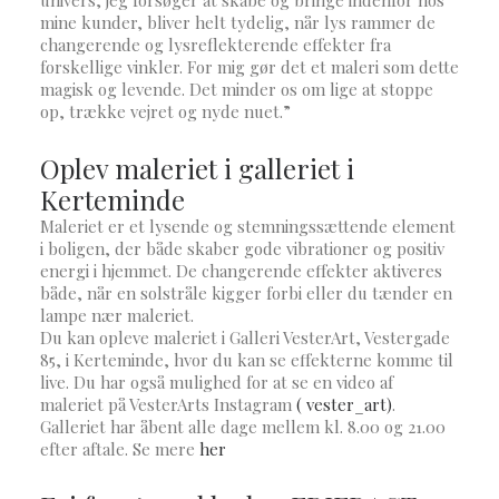
univers, jeg forsøger at skabe og bringe indenfor hos
mine kunder, bliver helt tydelig, når lys rammer de
changerende og lysreflekterende effekter fra
forskellige vinkler. For mig gør det et maleri som dette
magisk og levende. Det minder os om lige at stoppe
op, trække vejret og nyde nuet.”
Oplev maleriet i galleriet i
Kerteminde
Maleriet er et lysende og stemningssættende element
i boligen, der både skaber gode vibrationer og positiv
energi i hjemmet. De changerende effekter aktiveres
både, når en solstråle kigger forbi eller du tænder en
lampe nær maleriet.
Du kan opleve maleriet i Galleri VesterArt, Vestergade
85, i Kerteminde, hvor du kan se effekterne komme til
live. Du har også mulighed for at se en video af
maleriet på VesterArts Instagram
( vester_art)
.
Galleriet har åbent alle dage mellem kl. 8.00 og 21.00
efter aftale. Se mere
her