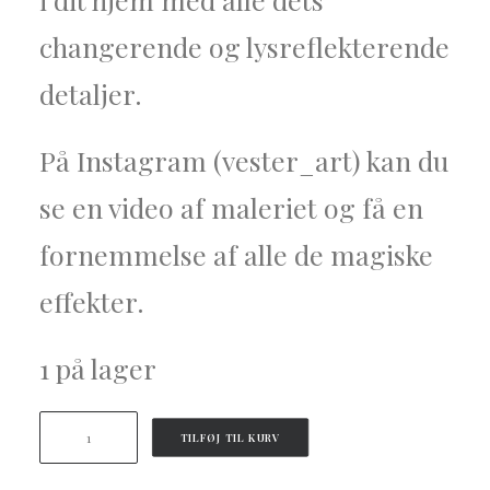
changerende og lysreflekterende
detaljer.
På Instagram (vester_art) kan du
se en video af maleriet og få en
fornemmelse af alle de magiske
effekter.
1 på lager
Liggende
TILFØJ TIL KURV
maleri
-