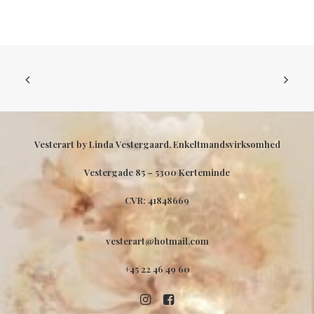
Vesterart by Linda Vestergaard, Enkeltmandsvirksomhed
Vestergade 85 –
5300 Kerteminde
CVR: 41848669
vesterart@hotmail.com
+45 22 46 49 60