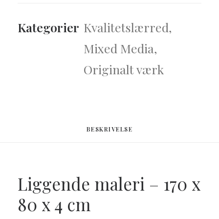
170
x
Kategorier
Kvalitetslærred
,
80
Mixed Media
,
x
4
Originalt værk
cm
antal
BESKRIVELSE
Liggende maleri – 170 x
80 x 4 cm