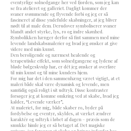
eventyrlige solnedgange her ved fjorden, som jeg kan
se fra atelieret og galleriet. Dagligt kommer der
svaner svømmende og flyvende forbi og jeg er så
fascineret af disse yndefulde skabninger, at jeg bliver
nødt til at male dem. Derudover symboliserer svaner
blandt andet styrke, lys, ro og indre skønhed.
Symbolikken hænger derfor så fint sammen med mine
levende landskabsmalerier og hvad jeg ønsker at give
videre med min kunst.
Den beroligende og nærmest healende og
terapeutiske effekt, som solnedgangene og lydene af
bløde bølgeskvulp har, er dét jeg ønsker at overføre
til min kunst og til mine kunders hjem.
For mig har det i den sammenhæng været vigtigt, at et
maleri både skal være dynamisk og levende, men
samtidig også roligt i sit udtryk. Disse kontraster
forsøger jeg at komme omkring ved at skabe, hvad jeg
kalder, “Levende værker”,
At maleriet, for mig, både skaber ro, byder på
fordybelse og eventyr, skyldes, at værket ændrer
karaktér og udtryk i løbet af dagen – præcis som de
smukke himle jeg er så betaget af. Det magiske